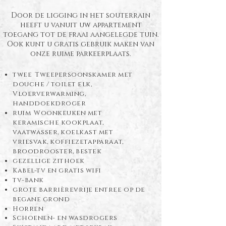
Door de ligging in het souterrain
heeft u vanuit uw appartement
toegang tot de fraai aangelegde tuin.
Ook kunt u gratis gebruik maken van
onze ruime parkeerplaats.
twee
Tweepersoonskamer met
douche / toilet elk,
Vloerverwarming,
handdoekdroger
ruim
Woonkeuken met
keramische kookplaat,
vaatwasser, koelkast met
vriesvak, koffiezetapparaat,
broodrooster, bestek
gezellige zithoek
Kabel-tv en gratis wifi
tv-bank
grote barrièrevrije entree op de
begane grond
Horren
Schoenen- en wasdrogers